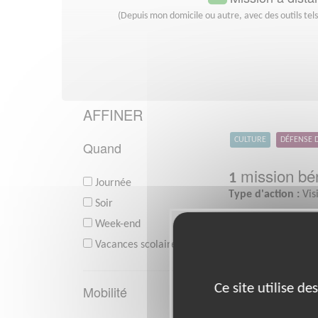
(Depuis mon domicile ou autre, avec des outils tel
AFFINER
CULTURE
DÉFENSE 
Quand
mission bén
1
Journée
Type d'action :
Vis
Soir
Week-end
Vacances scolaires
Ce site utilise d
Mobilité