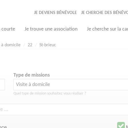
JE DEVIENS BÉNÉVOLE
JE CHERCHE DES BÉNÉV
n courte
Je trouve une association
Je cherche sur la ca
e à domicile
22
St-brieuc
Type de missions
Quel type de mission souhaitez vous réaliser ?
nce