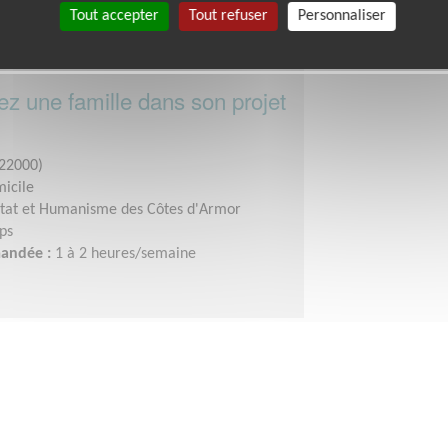
Tout accepter
Tout refuser
Personnaliser
 une famille dans son projet
22000)
micile
tat et Humanisme des Côtes d'Armor
ps
mandée :
1 à 2 heures/semaine