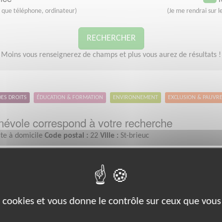
s que téléphone, ordinateur)
(Je me rendrai sur le
RECHERCHER
Moins vous renseignerez de champs et plus vous aurez de résultats !
DES DROITS
ÉDUCATION & FORMATION
ENVIRONNEMENT
EXCLUSION & PAUVR
évole correspond à votre recherche
ite à domicile
Code postal :
22
Ville :
St-brieuc
Exclusion & Pauvreté
es cookies et vous donne le contrôle sur ceux que vous