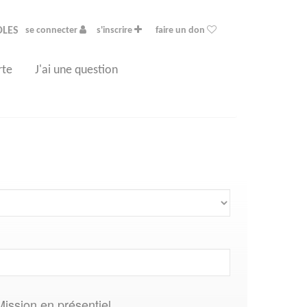
OLES
se connecter
s'inscrire
faire un don
rte
J'ai une question
Mission en présentiel