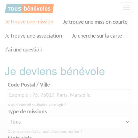
Panneau de gestion des cookies
Affic
la
navig
Je trouve une mission
Je trouve une mission courte
Je trouve une association
Je cherche sur la carte
J'ai une question
Je deviens bénévole
Code Postal / Ville
A quel endroit souhaitez-vous agir ?
Type de missions
Quel type de mission souhaitez vous réaliser ?