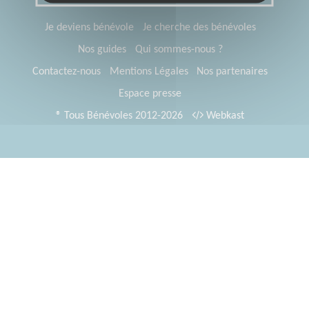
Je deviens bénévole
Je cherche des bénévoles
Nos guides
Qui sommes-nous ?
Contactez-nous
Mentions Légales
Nos partenaires
Espace presse
® Tous Bénévoles 2012-2026
Webkast