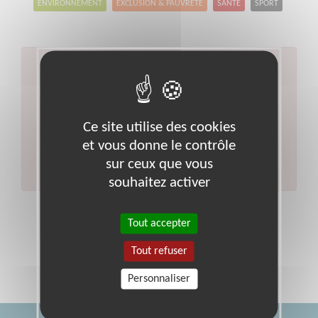
ENVIRONNEMENT
EXCLUSION & PAUVRETÉ
SANTÉ
SPORT
Aucun résultat pour votre
recherche
Code postal :
95
Ville :
Mery-sur-oise
Ce site utilise des cookies
Veuillez indiquer moins de critères et/ou remplacer
et vous donne le contrôle
votre code postal par celui de votre département.
sur ceux que vous
Effectuer une nouvelle recherche
souhaitez activer
Tout accepter
Tout refuser
Personnaliser