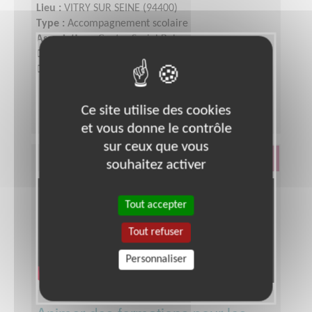
Lieu :
VITRY SUR SEINE (94400)
Type :
Accompagnement scolaire
Association :
Centre Social Balzac
Date :
Tout le temps
Disponibilité demandée :
quelques heures
Ce site utilise des cookies
et vous donne le contrôle
sur ceux que vous
Éducation & Formation
souhaitez activer
Tout accepter
Tout refuser
Personnaliser