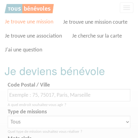
Panneau de gestion des cookies
Affic
la
navig
Je trouve une mission
Je trouve une mission courte
Je trouve une association
Je cherche sur la carte
J'ai une question
Je deviens bénévole
Code Postal / Ville
A quel endroit souhaitez-vous agir ?
Type de missions
Quel type de mission souhaitez vous réaliser ?