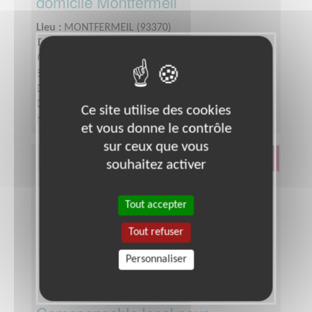
domicile Montfermeil
Lieu :
MONTFERMEIL (93370)
Type :
Accompagnement scolaire
Association :
Entraide Scolaire Amicale - Section de
Seine-Saint-Denis
Date :
Tout le temps
Disponibilité demandée :
1 fois par semaine, 1
Ce site utilise des cookies
heure minimum
et vous donne le contrôle
sur ceux que vous
Éducation & Formation
souhaitez activer
Tout accepter
Tout refuser
Personnaliser