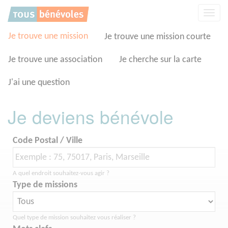
Panneau de gestion des cookies
Affic
la
navig
Je trouve une mission
Je trouve une mission courte
Je trouve une association
Je cherche sur la carte
J'ai une question
Je deviens bénévole
Code Postal / Ville
A quel endroit souhaitez-vous agir ?
Type de missions
Quel type de mission souhaitez vous réaliser ?