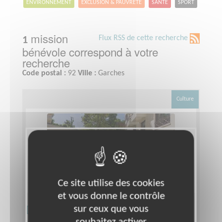
ENVIRONNEMENT
EXCLUSION & PAUVRETÉ
SANTÉ
SPORT
mission
Flux RSS de cette recherche
1
bénévole correspond à votre
recherche
Code postal :
92
Ville :
Garches
Culture
Ce site utilise des cookies
et vous donne le contrôle
Délégué(e) coordinateur pour la
sur ceux que vous
souhaitez activer