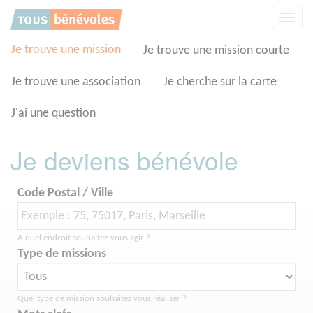
Panneau de gestion des cookies
Affic
la
navig
Je trouve une mission
Je trouve une mission courte
Je trouve une association
Je cherche sur la carte
J'ai une question
Je deviens bénévole
Code Postal / Ville
A quel endroit souhaitez-vous agir ?
Type de missions
Quel type de mission souhaitez vous réaliser ?