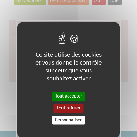
ENVIRONNEMENT
EXCLUSION & PAUVRETÉ
SANTÉ
SPORT
Aucun résultat pour votre
recherche
Code postal :
90
Ville :
Territoire-de-belfort
Ce site utilise des cookies
Veuillez indiquer moins de critères et/ou remplacer
et vous donne le contrôle
votre code postal par celui de votre département.
sur ceux que vous
Effectuer une nouvelle recherche
souhaitez activer
Tout accepter
Tout refuser
Personnaliser