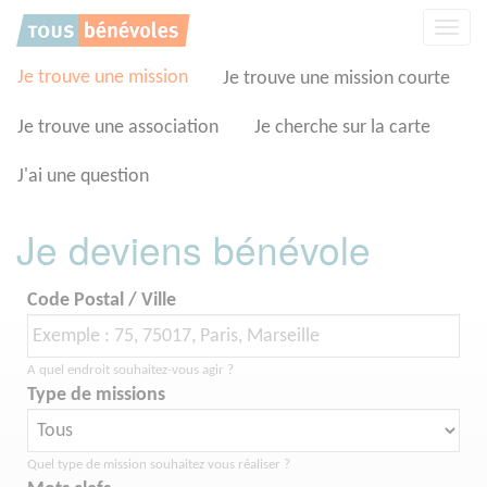
Panneau de gestion des cookies
Affic
la
navig
Je trouve une mission
Je trouve une mission courte
Je trouve une association
Je cherche sur la carte
J'ai une question
Je deviens bénévole
Code Postal / Ville
A quel endroit souhaitez-vous agir ?
Type de missions
Quel type de mission souhaitez vous réaliser ?