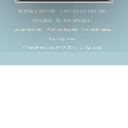
Je deviens bénévole
Je cherche des bénévoles
Nos guides
Qui sommes-nous ?
Contactez-nous
Mentions Légales
Nos partenaires
Espace presse
® Tous Bénévoles 2012-2026
Webkast