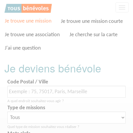
Panneau de gestion des cookies
Affic
la
navig
Je trouve une mission
Je trouve une mission courte
Je trouve une association
Je cherche sur la carte
J'ai une question
Je deviens bénévole
Code Postal / Ville
A quel endroit souhaitez-vous agir ?
Type de missions
Quel type de mission souhaitez vous réaliser ?