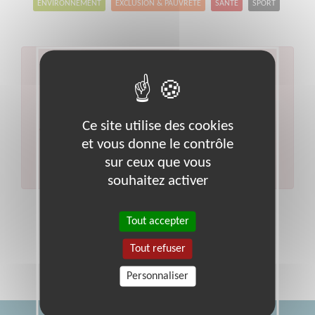
ENVIRONNEMENT
EXCLUSION & PAUVRETÉ
SANTÉ
SPORT
Aucun résultat pour votre
recherche
Code postal :
86
Ville :
Chauvigny
Ce site utilise des cookies
Veuillez indiquer moins de critères et/ou remplacer
et vous donne le contrôle
votre code postal par celui de votre département.
sur ceux que vous
Effectuer une nouvelle recherche
souhaitez activer
Tout accepter
Tout refuser
Personnaliser