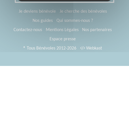
Je deviens bénévole
Je cherche des bénévoles
Nos guides
Qui sommes-nous ?
Contactez-nous
Mentions Légales
Nos partenaires
Espace presse
® Tous Bénévoles 2012-2026
Webkast