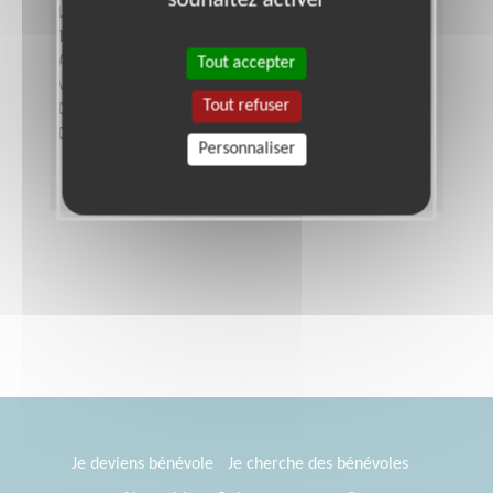
Lieu :
LA FERRIERE (85280)
Type :
Gestion administrative, Secrétariat
Association :
Vacances et Familles - Antenne de
Tout accepter
Vendée
Tout refuser
Date :
Tout le temps
Disponibilité demandée :
Aucune contrainte
Personnaliser
Je deviens bénévole
Je cherche des bénévoles