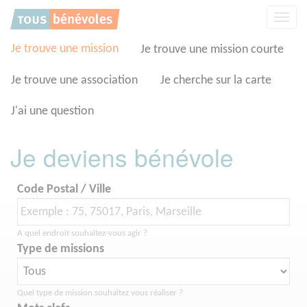
Panneau de gestion des cookies
Affic
la
navig
Je trouve une mission
Je trouve une mission courte
Je trouve une association
Je cherche sur la carte
J'ai une question
Je deviens bénévole
Code Postal / Ville
A quel endroit souhaitez-vous agir ?
Type de missions
Quel type de mission souhaitez vous réaliser ?