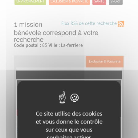
ENVIRONNEMENT
EXCLUSION & PAUVRETÉ
SANTÉ
SPORT
mission
Flux RSS de cette recherche
1
bénévole correspond à votre
recherche
Code postal :
85
Ville :
La-ferriere
Exclusion & Pauvreté
Ce site utilise des cookies
et vous donne le contrôle
Bénévolat administratif
sur ceux que vous
souhaitez activer