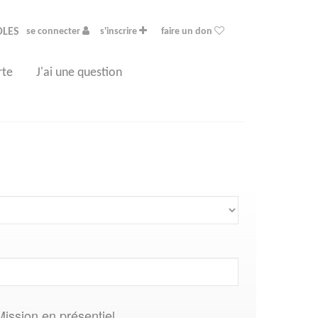
OLES
se connecter
s'inscrire
faire un don
rte
J'ai une question
Mission en présentiel