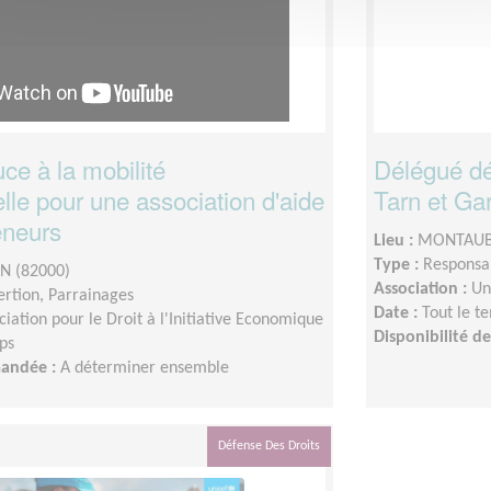
ce à la mobilité
Délégué dé
lle pour une association d'aide
Tarn et Ga
eneurs
Lieu :
MONTAUB
Type :
Responsab
 (82000)
Association :
Un
sertion, Parrainages
Date :
Tout le t
ciation pour le Droit à l'Initiative Economique
Disponibilité 
ps
mandée :
A déterminer ensemble
Défense Des Droits