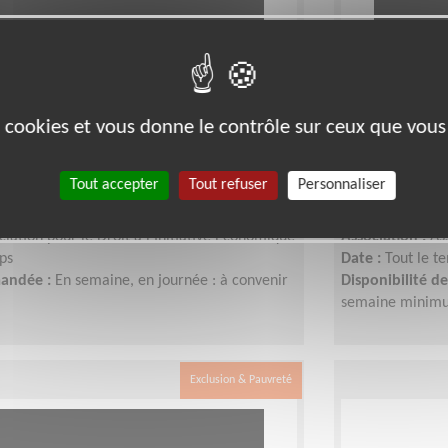
 collecter des fonds pour
Devenez la/
es cookies et vous donne le contrôle sur ceux que vous
uriat solidaire à Montauban !
des équipe
Tout accepter
Tout refuser
Personnaliser
 (82000)
Lieu :
MONTAUB
ent, Fonds, Partenariats
Type :
Responsab
ciation pour le Droit à l'Initiative Economique
Association :
As
ps
Date :
Tout le t
mandée :
En semaine, en journée : à convenir
Disponibilité 
semaine minimu
Exclusion & Pauvreté