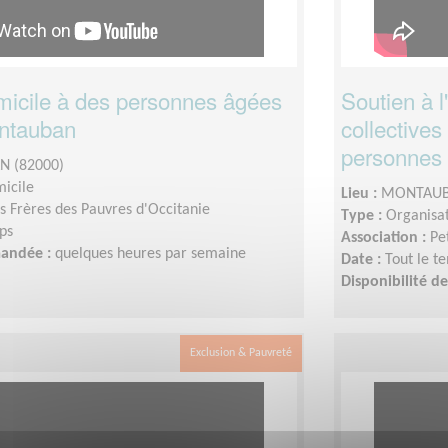
omicile à des personnes âgées
Soutien à l
ontauban
collectives
personnes 
 (82000)
micile
Lieu :
MONTAUB
ts Frères des Pauvres d'Occitanie
Type :
Organisat
ps
Association :
Pe
mandée :
quelques heures par semaine
Date :
Tout le t
Disponibilité 
Exclusion & Pauvreté