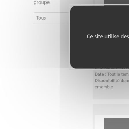
groupe
Aidez-nous à
Ce site utilise d
l’entreprene
Lieu :
MONTAUBAN
Type :
Développem
Association :
Asso
Date :
Tout le tem
Disponibilité de
ensemble