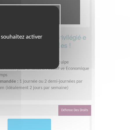
le correspondant·e privilégié·e
 souhaitez activer
s bénévoles et salariées !
AN (82000)
le associatif, Coordinateur d'équipe
sociation pour le Droit à l'Initiative Economique
emps
demandée :
1 journée ou 2 demi-journées par
m (idéalement 2 jours par semaine)
Défense Des Droits