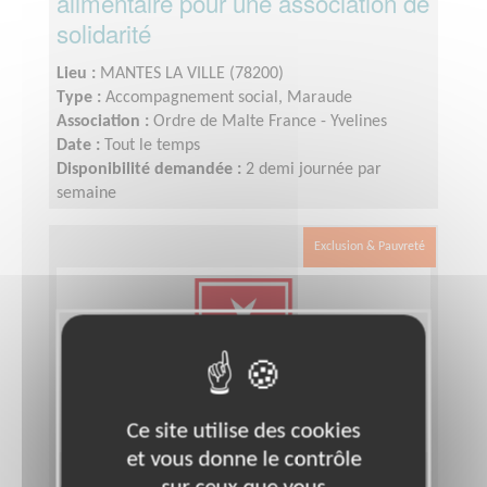
alimentaire pour une association de
solidarité
Lieu :
MANTES LA VILLE (78200)
Type :
Accompagnement social, Maraude
Association :
Ordre de Malte France - Yvelines
Date :
Tout le temps
Disponibilité demandée :
2 demi journée par
semaine
Exclusion & Pauvreté
Ce site utilise des cookies
et vous donne le contrôle