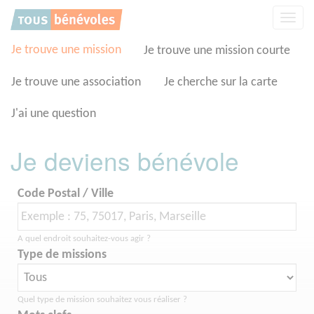
Panneau de gestion des cookies
Affic
la
navig
Je trouve une mission
Je trouve une mission courte
Je trouve une association
Je cherche sur la carte
J'ai une question
Je deviens bénévole
Code Postal / Ville
A quel endroit souhaitez-vous agir ?
Type de missions
Quel type de mission souhaitez vous réaliser ?