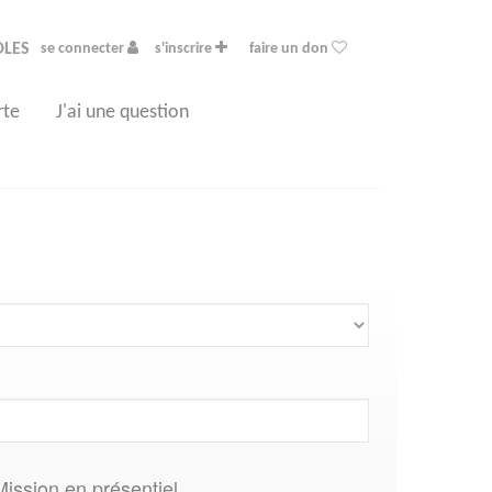
OLES
se connecter
s'inscrire
faire un don
rte
J'ai une question
Mission en présentiel