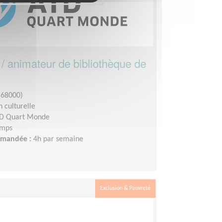
 / animateur de bibliothèque de
68000)
 culturelle
D Quart Monde
emps
demandée :
4h par semaine
Exclusion & Pauvreté