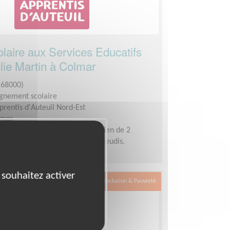
olaire aux Services Educatifs
élie Martin à Colmar
68000)
nement scolaire
prentis d'Auteuil Nord-Est
emps
demandée :
L'idéal serait un soutien de 2
aine d'1h30 tous les mardis et jeudis.
 souhaitez activer
Exclusion & Pauvreté