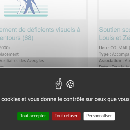
ent de déficients visuels à
Soutien sc
entours (68)
Louis et Z
8000)
Lieu :
COLMAR (
placement
Type :
Accompag
Auxiliaires des Aveugles
Association :
Ap
ps
Date :
Tout le t
mandée :
quelques heures en fonction de vos
Disponibilité 
sessions par sem
es cookies et vous donne le contrôle sur ceux que vous
Exclusion & Pauvreté
Tout accepter
Tout refuser
Personnaliser