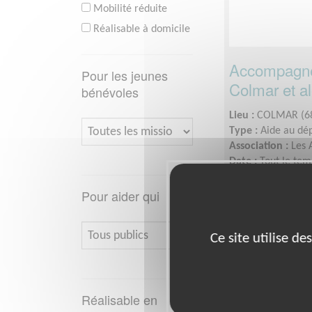
Mobilité réduite
Réalisable à domicile
Accompagnem
Pour les jeunes
Colmar et al
bénévoles
Lieu :
COLMAR (6
Type :
Aide au dé
Association :
Les 
Date :
Tout le tem
Disponibilité de
Pour aider qui
disponiblités
Ce site utilise d
Réalisable en