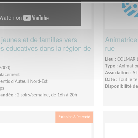
jeunes et de familles vers
Animatrice
tés éducatives dans la région de
rue
Lieu :
COLMAR (
Type :
Animation
8000)
Association :
AT
placement
Date :
Tout le t
entis d'Auteuil Nord-Est
Disponibilité 
ps
mandée :
2 soirs/semaine, de 16h à 20h
Exclusion & Pauvreté