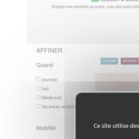
(Depuis mon domicile ou autre, avec des outils tel
AFFINER
CULTURE
DÉFENSE 
Quand
Journée
Soir
Week-end
V
Vacances scolaires
Ce site utilise d
Mobilité