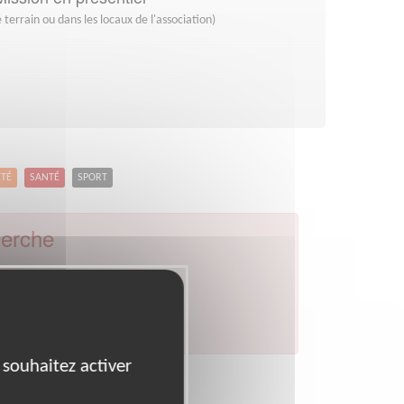
 terrain ou dans les locaux de l'association)
ETÉ
SANTÉ
SPORT
herche
r
par celui de votre département.
 souhaitez activer