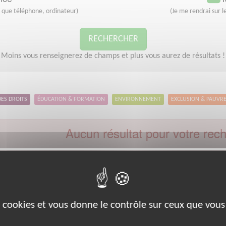
s que téléphone, ordinateur)
(Je me rendrai sur le
RECHERCHER
Moins vous renseignerez de champs et plus vous aurez de résultats !
DES DROITS
ÉDUCATION & FORMATION
ENVIRONNEMENT
EXCLUSION & PAUVR
Aucun résultat pour votre rec
Code postal :
66
Ville :
Argeles-sur-me
euillez indiquer moins de critères et/ou remplacer votre code postal 
Effectuer une nouvelle recherche
es cookies et vous donne le contrôle sur ceux que vous