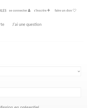
OLES
se connecter
s'inscrire
faire un don
rte
J'ai une question
Mission en présentiel