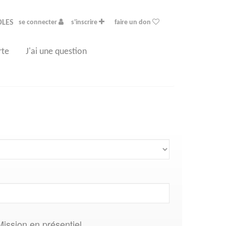
OLES
se connecter
s'inscrire
faire un don
rte
J'ai une question
Mission en présentiel