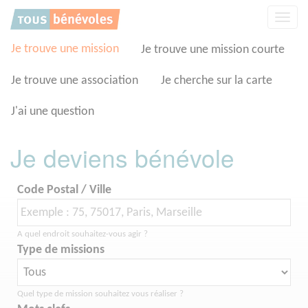
Panneau de gestion des cookies
Affic
la
navig
Je trouve une mission
Je trouve une mission courte
Je trouve une association
Je cherche sur la carte
J'ai une question
Je deviens bénévole
Code Postal / Ville
A quel endroit souhaitez-vous agir ?
Type de missions
Quel type de mission souhaitez vous réaliser ?