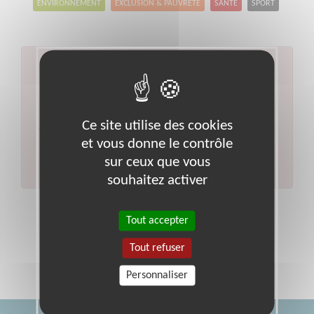
ENVIRONNEMENT
EXCLUSION & PAUVRETÉ
SANTÉ
SPORT
Aucun résultat pour votre
recherche
Code postal :
51
Ville :
Marne
Ce site utilise des cookies
Veuillez indiquer moins de critères et/ou remplacer
et vous donne le contrôle
votre code postal par celui de votre département.
sur ceux que vous
Effectuer une nouvelle recherche
souhaitez activer
Tout accepter
Tout refuser
Personnaliser