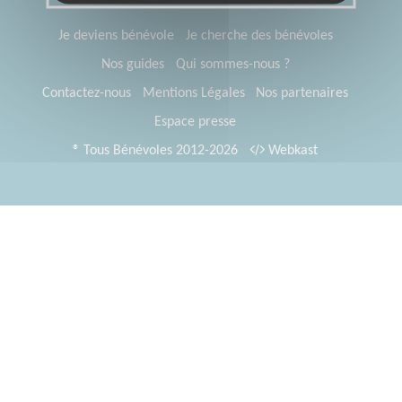
Je deviens bénévole
Je cherche des bénévoles
Nos guides
Qui sommes-nous ?
Contactez-nous
Mentions Légales
Nos partenaires
Espace presse
® Tous Bénévoles 2012-2026
Webkast