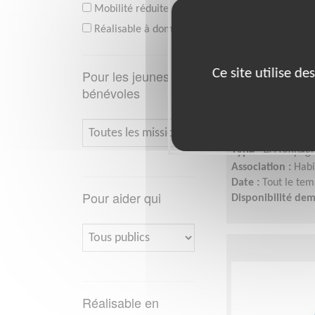
Mobilité réduite
Réalisable à domicile
Aide de pro
Ce site utilise d
Pour les jeunes
collectifs et
bénévoles
de solidarité
Lieu :
ST AIGNAN 
Type :
Accompagn
Association :
Hab
Date :
Tout le tem
Pour aider qui
Disponibilité de
Réalisable en