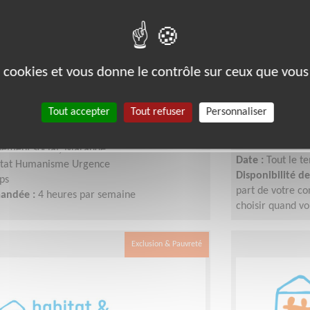
ximité (F/H) aux temps
Cours de f
es cookies et vous donne le contrôle sur ceux que vous
 individuels d'une association
et réfugié
Tout accepter
Tout refuser
Personnaliser
Lieu :
ST AIGNAN
Type :
Alphabéti
(41110)
Association :
Ha
ement social, Maraude
Date :
Tout le t
itat Humanisme Urgence
Disponibilité 
ps
part de votre co
mandée :
4 heures par semaine
choisir quand vo
Exclusion & Pauvreté