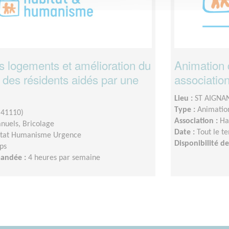
s logements et amélioration du
Animation d
 des résidents aidés par une
association
Lieu :
ST AIGNAN
Type :
Animation
(41110)
Association :
Ha
nuels, Bricolage
Date :
Tout le t
itat Humanisme Urgence
Disponibilité 
ps
mandée :
4 heures par semaine