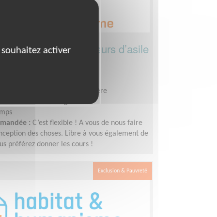
rançais pour demandeurs d’asile
 souhaitez activer
 (41110)
sation, Français Langue Étrangère
bitat Humanisme Urgence
emps
demandée :
C’est flexible ! A vous de nous faire
nception des choses. Libre à vous également de
us préférez donner les cours !
Exclusion & Pauvreté