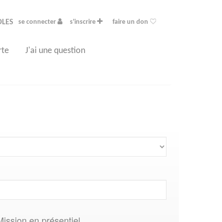
OLES
se connecter
s'inscrire
faire un don
rte
J'ai une question
Mission en présentiel