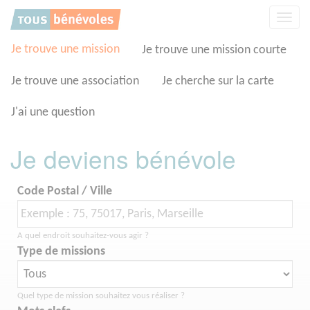
Panneau de gestion des cookies
Affic
la
navig
Je trouve une mission
Je trouve une mission courte
Je trouve une association
Je cherche sur la carte
J'ai une question
Je deviens bénévole
Code Postal / Ville
A quel endroit souhaitez-vous agir ?
Type de missions
Quel type de mission souhaitez vous réaliser ?