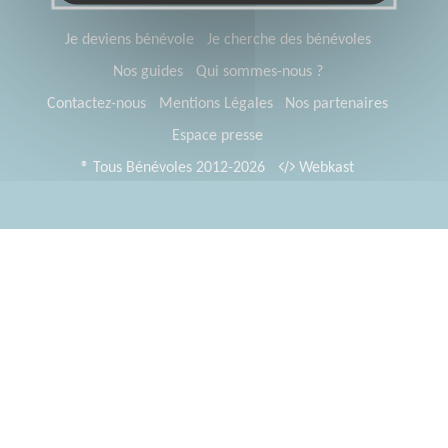
Je deviens bénévole
Je cherche des bénévoles
Nos guides
Qui sommes-nous ?
Contactez-nous
Mentions Légales
Nos partenaires
Espace presse
® Tous Bénévoles 2012-2026
Webkast