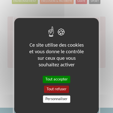
ENVIRONNEMENT
EXCLUSION & PAUVRETÉ
SANTÉ
SPORT
Aucun résultat pour votre
recherche
Code postal :
40
Ville :
Landes
Ce site utilise des cookies
Veuillez indiquer moins de critères et/ou remplacer
et vous donne le contrôle
votre code postal par celui de votre département.
sur ceux que vous
Effectuer une nouvelle recherche
souhaitez activer
Tout accepter
Tout refuser
Personnaliser