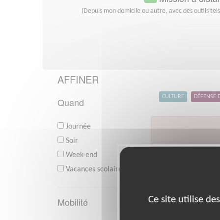
(Depuis mon domicile ou autre, avec des outils tel
AFFINER
CULTURE
DÉFENSE 
Quand
Journée
Soir
Week-end
V
Vacances scolaires
Ce site utilise d
Mobilité