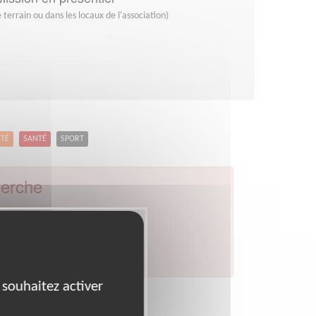
 terrain ou dans les locaux de l'association)
ETÉ
SANTÉ
SPORT
herche
par celui de votre département.
 souhaitez activer