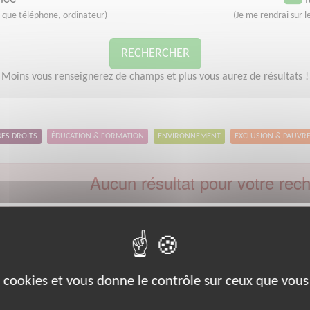
s que téléphone, ordinateur)
(Je me rendrai sur le
RECHERCHER
Moins vous renseignerez de champs et plus vous aurez de résultats !
DES DROITS
ÉDUCATION & FORMATION
ENVIRONNEMENT
EXCLUSION & PAUVR
Aucun résultat pour votre rec
Code postal :
34
Ville :
Marseillan
euillez indiquer moins de critères et/ou remplacer votre code postal 
Effectuer une nouvelle recherche
es cookies et vous donne le contrôle sur ceux que vous