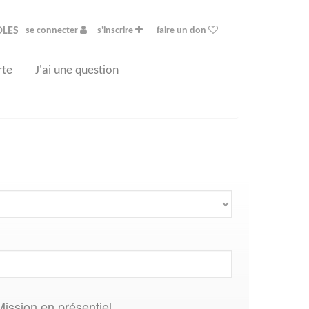
OLES
se connecter
s'inscrire
faire un don
rte
J'ai une question
Mission en présentiel