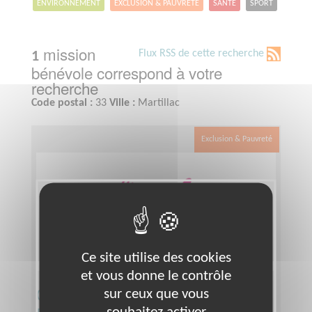
ENVIRONNEMENT
EXCLUSION & PAUVRETÉ
SANTÉ
SPORT
mission
Flux RSS de cette recherche
1
bénévole correspond à votre
recherche
Code postal :
33
Ville :
Martillac
Exclusion & Pauvreté
Ce site utilise des cookies
et vous donne le contrôle
Co-responsable du centre des
sur ceux que vous
souhaitez activer