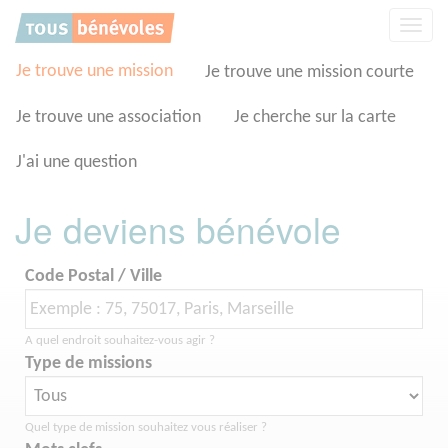
Panneau de gestion des cookies
Affic
la
navig
Je trouve une mission
Je trouve une mission courte
Je trouve une association
Je cherche sur la carte
J'ai une question
Je deviens bénévole
Code Postal / Ville
A quel endroit souhaitez-vous agir ?
Type de missions
Quel type de mission souhaitez vous réaliser ?