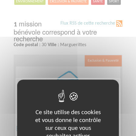
ENVIRONNEMENT
EXCLUSION & PAUVRETÉ
SANTÉ
SPORT
mission
Flux RSS de cette recherche
1
bénévole correspond à votre
recherche
Code postal :
30
Ville :
Marguerittes
Exclusion & Pauvreté
Ce site utilise des cookies
et vous donne le contrôle
Bricoleur
sur ceux que vous
souhaitez activer