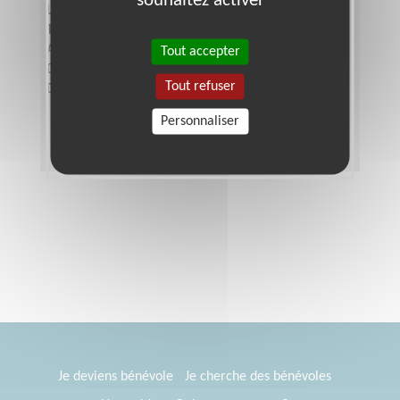
Lieu :
MARGUERITTES (30320)
Type :
Travaux manuels, Bricolage
Association :
Habitat et Humanisme - Gard
Tout accepter
Date :
Tout le temps
Tout refuser
Disponibilité demandée :
3 jours par mois
Personnaliser
Je deviens bénévole
Je cherche des bénévoles