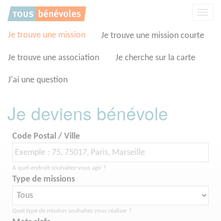
Panneau de gestion des cookies
Affic
la
navig
Je trouve une mission
Je trouve une mission courte
Je trouve une association
Je cherche sur la carte
J'ai une question
Je deviens bénévole
Code Postal / Ville
A quel endroit souhaitez-vous agir ?
Type de missions
Quel type de mission souhaitez vous réaliser ?