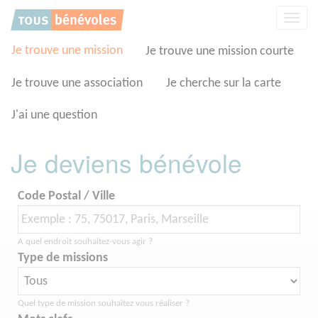
Panneau de gestion des cookies
Affic
la
navig
Je trouve une mission
Je trouve une mission courte
Je trouve une association
Je cherche sur la carte
J'ai une question
Je deviens bénévole
Code Postal / Ville
A quel endroit souhaitez-vous agir ?
Type de missions
Quel type de mission souhaitez vous réaliser ?