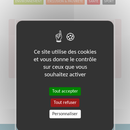
ENVIRONNEMENT
EXCLUSION & PAUVRETÉ
SANTÉ
SPORT
Aucun résultat pour votre
recherche
Code postal :
27
Ville :
Pacy-sur-eure
Ce site utilise des cookies
Veuillez indiquer moins de critères et/ou remplacer
et vous donne le contrôle
votre code postal par celui de votre département.
sur ceux que vous
Effectuer une nouvelle recherche
souhaitez activer
Tout accepter
Tout refuser
Personnaliser