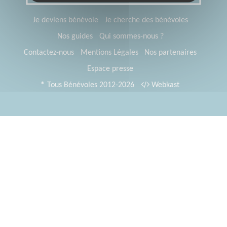
Je deviens bénévole
Je cherche des bénévoles
Nos guides
Qui sommes-nous ?
Contactez-nous
Mentions Légales
Nos partenaires
Espace presse
® Tous Bénévoles 2012-2026
Webkast