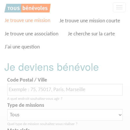
Panneau de gestion des cookies
Affic
la
navig
Je trouve une mission
Je trouve une mission courte
Je trouve une association
Je cherche sur la carte
J'ai une question
Je deviens bénévole
Code Postal / Ville
A quel endroit souhaitez-vous agir ?
Type de missions
Quel type de mission souhaitez vous réaliser ?