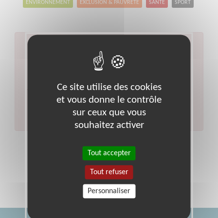
ENVIRONNEMENT
EXCLUSION & PAUVRETÉ
SANTÉ
SPORT
Aucun résultat pour votre
recherche
Code postal :
16
Ville :
Charente
Ce site utilise des cookies
Veuillez indiquer moins de critères et/ou remplacer
et vous donne le contrôle
votre code postal par celui de votre département.
sur ceux que vous
Effectuer une nouvelle recherche
souhaitez activer
Tout accepter
Tout refuser
Personnaliser