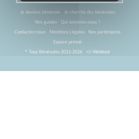
Je deviens bénévole
Je cherche des bénévoles
Nos guides
Qui sommes-nous ?
Contactez-nous
Mentions Légales
Nos partenaires
Espace presse
® Tous Bénévoles 2012-2026
Webkast