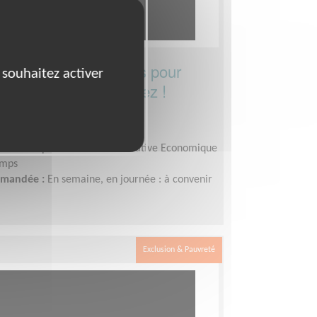
 à collecter des fonds pour
 souhaitez activer
euriat solidaire à Rodez !
2000)
ement, Fonds, Partenariats
sociation pour le Droit à l'Initiative Economique
emps
demandée :
En semaine, en journée : à convenir
Exclusion & Pauvreté