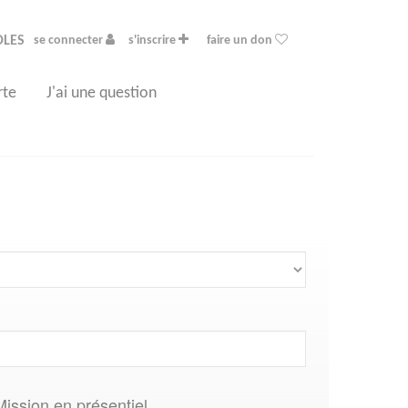
OLES
se connecter
s'inscrire
faire un don
rte
J'ai une question
Mission en présentiel