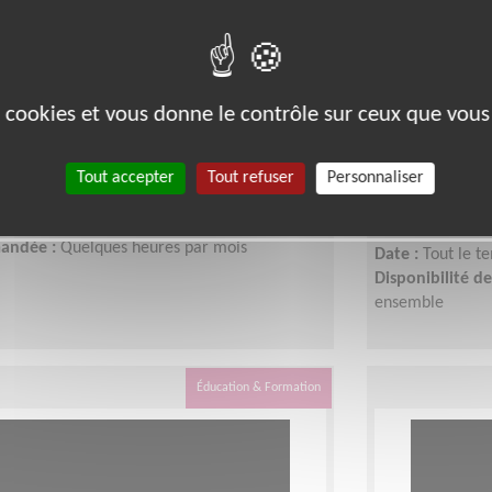
s tournées du Bus de l'Adie !
Aidez-nous
es cookies et vous donne le contrôle sur ceux que vous
l’entrepren
00)
ique, Sécurité, Transport
Tout accepter
Tout refuser
Personnaliser
Lieu :
RODEZ (1
ciation pour le Droit à l'Initiative Economique
Type :
Développ
ps
Association :
As
mandée :
Quelques heures par mois
Date :
Tout le t
Disponibilité 
ensemble
Éducation & Formation