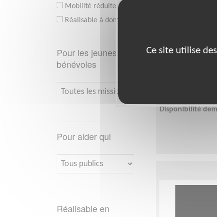
Mobilité réduite
Réalisable à domicile
Facilitez le
Ce site utilise d
Pour les jeunes
bénévoles
Lieu :
RODEZ (120
Type :
BTP, Logist
Association :
Asso
Date :
Tout le tem
Disponibilité de
Pour aider qui
Réalisable en