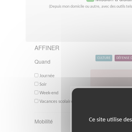
(Depuis mon domicile ou autre, avec des outils tel
AFFINER
CULTURE
DÉFENSE 
Quand
Journée
Soir
Week-end
V
Vacances scolaires
Ce site utilise d
Mobilité