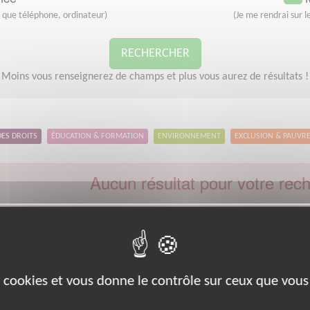
s que téléphone, ordinateur)
(Je me rendrai sur le
RECHERCHER
Moins vous renseignerez de champs et plus vous aurez de résultats !
DES DROITS
ÉDUCATION & FORMATION
ENVIRONNEMENT
EXCLUSION & PAUVR
Aucun résultat pour votre rec
Code postal :
11
Ville :
Port-la-nouvelle
euillez indiquer moins de critères et/ou remplacer votre code postal 
Effectuer une nouvelle recherche
es cookies et vous donne le contrôle sur ceux que vous