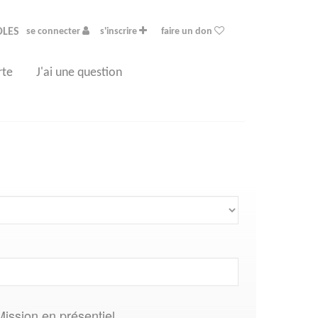
OLES
se connecter
s'inscrire
faire un don
rte
J'ai une question
Mission en présentiel