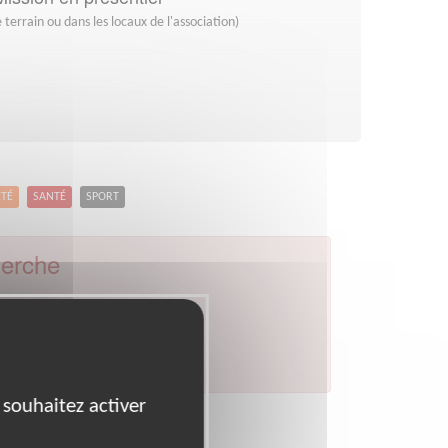
 terrain ou dans les locaux de l'association)
ETÉ
SANTÉ
SPORT
herche
par celui de votre département.
 souhaitez activer