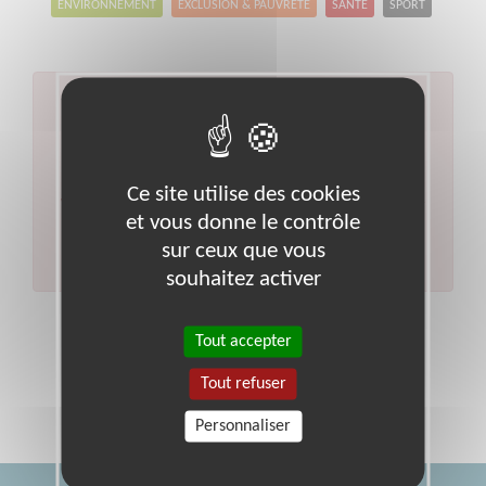
ENVIRONNEMENT
EXCLUSION & PAUVRETÉ
SANTÉ
SPORT
Aucun résultat pour votre
recherche
Code postal :
4
Ville :
Alpes-de-haute-provence
Ce site utilise des cookies
Veuillez indiquer moins de critères et/ou remplacer
et vous donne le contrôle
votre code postal par celui de votre département.
sur ceux que vous
Effectuer une nouvelle recherche
souhaitez activer
Tout accepter
Tout refuser
Personnaliser