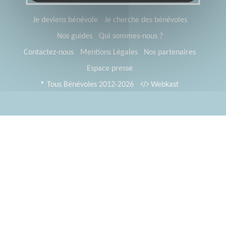
Je deviens bénévole
Je cherche des bénévoles
Nos guides
Qui sommes-nous ?
Contactez-nous
Mentions Légales
Nos partenaires
Espace presse
® Tous Bénévoles 2012-2026
Webkast