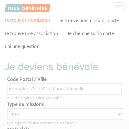
Panneau de gestion des cookies
Affic
la
navig
Je trouve une mission
Je trouve une mission courte
Je trouve une association
Je cherche sur la carte
J'ai une question
Je deviens bénévole
Code Postal / Ville
A quel endroit souhaitez-vous agir ?
Type de missions
Quel type de mission souhaitez vous réaliser ?