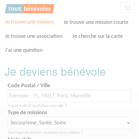
Panneau de gestion des cookies
Affic
la
navig
Je trouve une mission
Je trouve une mission courte
Je trouve une association
Je cherche sur la carte
J'ai une question
Je deviens bénévole
Code Postal / Ville
A quel endroit souhaitez-vous agir ?
Type de missions
Quel type de mission souhaitez vous réaliser ?