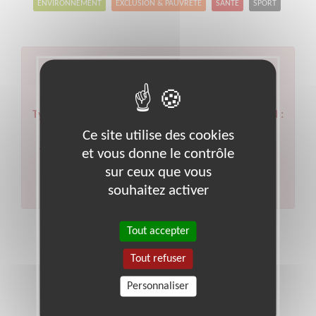
ENVIRONNEMENT
EXCLUSION & PAUVRETÉ
SANTÉ
SPORT
Aucun résultat pour votre
recherche
Type d'action :
Secourisme, Santé, Soins
Code postal :
Ce site utilise des cookies
46
Ville :
Cahors
et vous donne le contrôle
Veuillez indiquer moins de critères et/ou remplacer
votre code postal par celui de votre département.
sur ceux que vous
Effectuer une nouvelle recherche
souhaitez activer
Tout accepter
Tout refuser
Personnaliser