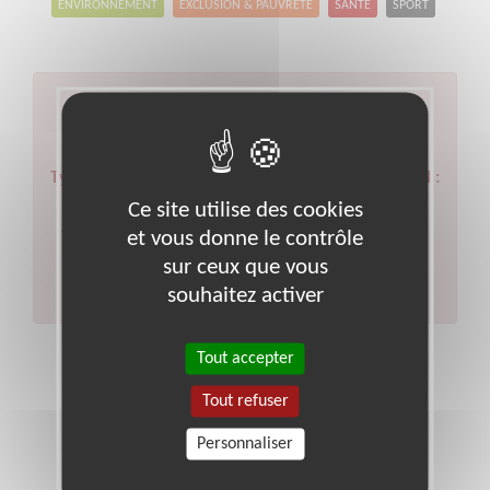
ENVIRONNEMENT
EXCLUSION & PAUVRETÉ
SANTÉ
SPORT
Aucun résultat pour votre
recherche
Type d'action :
Secourisme, Santé, Soins
Code postal :
Ce site utilise des cookies
38
Ville :
Voiron
et vous donne le contrôle
Veuillez indiquer moins de critères et/ou remplacer
votre code postal par celui de votre département.
sur ceux que vous
Effectuer une nouvelle recherche
souhaitez activer
Tout accepter
Tout refuser
Personnaliser