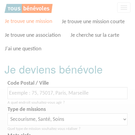
Panneau de gestion des cookies
Affic
la
navig
Je trouve une mission
Je trouve une mission courte
Je trouve une association
Je cherche sur la carte
J'ai une question
Je deviens bénévole
Code Postal / Ville
A quel endroit souhaitez-vous agir ?
Type de missions
Quel type de mission souhaitez vous réaliser ?