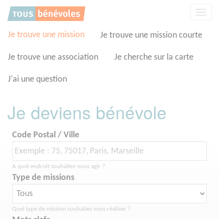
Panneau de gestion des cookies
Affic
la
navig
Je trouve une mission
Je trouve une mission courte
Je trouve une association
Je cherche sur la carte
J'ai une question
Je deviens bénévole
Code Postal / Ville
A quel endroit souhaitez-vous agir ?
Type de missions
Quel type de mission souhaitez vous réaliser ?