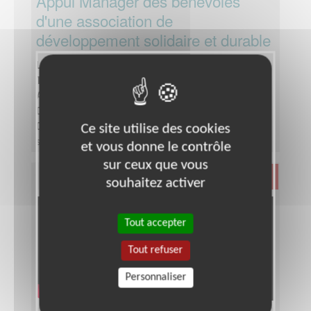
Appui Manager des bénévoles
d'une association de
développement solidaire et durable
Lieu :
Partout en France
Type :
Ressources Humaines
Association :
Développement solidaire et durable
Date :
Tout le temps
Disponibilité demandée :
quelques heures par
Ce site utilise des cookies
semaine
et vous donne le contrôle
sur ceux que vous
Santé
souhaitez activer
Tout accepter
Tout refuser
Personnaliser