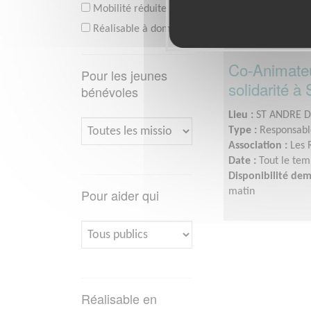
Mobilité réduite
Réalisable à domicile
Co-Animateu
Pour les jeunes
solidarité à
bénévoles
Lieu :
ST ANDRE D
Type :
Responsable
Association :
Les 
Date :
Tout le tem
Disponibilité de
Pour aider qui
matin
Réalisable en