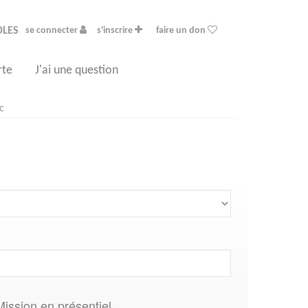
OLES
se connecter
s'inscrire
faire un don
rte
J'ai une question
c
Mission en présentiel