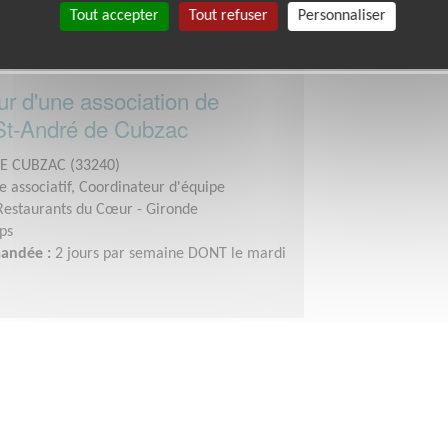
Tout accepter
Tout refuser
Personnaliser
r d'une association de
 St-André de Cubzac
E CUBZAC (33240)
 associatif, Coordinateur d'équipe
Restaurants du Cœur - Gironde
ps
mandée :
2 jours par semaine DONT le mardi