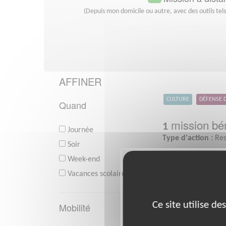
(Depuis mon domicile ou autre, avec des outils tel
AFFINER
CULTURE
DÉFENSE 
Quand
mission bén
1
Journée
Type d'action :
Res
Soir
Week-end
Vacances scolaires
Ce site utilise d
Mobilité