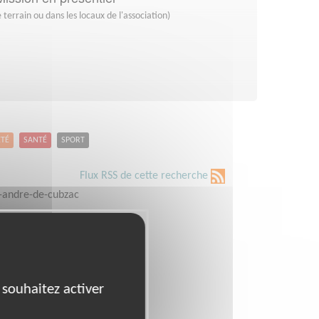
 terrain ou dans les locaux de l'association)
ETÉ
SANTÉ
SPORT
Flux RSS de cette recherche
-andre-de-cubzac
 souhaitez activer