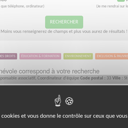
s que téléphone, ordinateur)
(Je me rendrai sur le
RECHERCHER
Moins vous renseignerez de champs et plus vous aurez de résultats !
DES DROITS
ÉDUCATION & FORMATION
ENVIRONNEMENT
EXCLUSION & PAUVR
évole correspond à votre recherche
ponsable associatif, Coordinateur d'équipe
Code postal :
33
Ville :
St
Exclusion & Pauvreté
es cookies et vous donne le contrôle sur ceux que vous