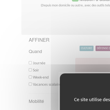
(Depuis mon domicile ou autre, avec des outils tel
AFFINER
CULTURE
DÉFENSE 
Quand
Journée
Soir
Week-end
V
Vacances scolaires
Ce site utilise d
Mobilité