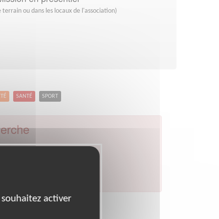
 terrain ou dans les locaux de l'association)
ETÉ
SANTÉ
SPORT
herche
 postal :
33
Ville :
Gironde
par celui de votre département.
 souhaitez activer