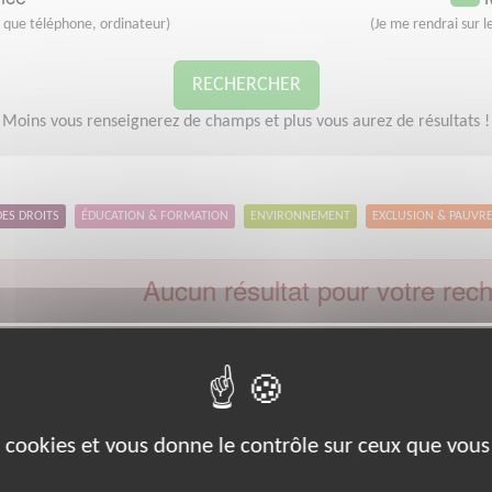
s que téléphone, ordinateur)
(Je me rendrai sur le
RECHERCHER
Moins vous renseignerez de champs et plus vous aurez de résultats !
DES DROITS
ÉDUCATION & FORMATION
ENVIRONNEMENT
EXCLUSION & PAUVR
Aucun résultat pour votre rec
Type d'action :
Responsable associatif, Coordinateur d'équipe
Code
euillez indiquer moins de critères et/ou remplacer votre code postal 
Effectuer une nouvelle recherche
es cookies et vous donne le contrôle sur ceux que vous