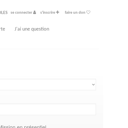
OLES
se connecter
s'inscrire
faire un don
rte
J'ai une question
Mission en présentiel