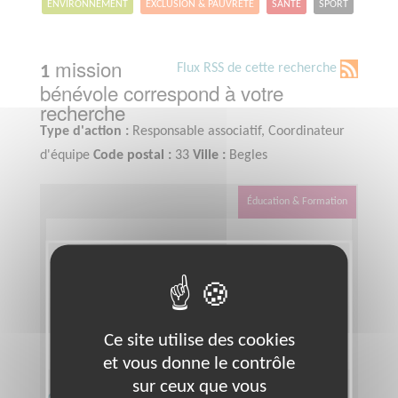
ENVIRONNEMENT
EXCLUSION & PAUVRETÉ
SANTÉ
SPORT
mission
Flux RSS de cette recherche
1
bénévole correspond à votre
recherche
Type d'action :
Responsable associatif, Coordinateur
d'équipe
Code postal :
33
Ville :
Begles
Éducation & Formation
Ce site utilise des cookies
et vous donne le contrôle
sur ceux que vous