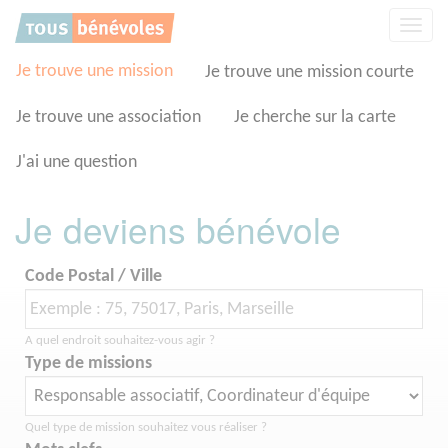
Panneau de gestion des cookies
Affic
la
navig
Je trouve une mission
Je trouve une mission courte
Je trouve une association
Je cherche sur la carte
J'ai une question
Je deviens bénévole
Code Postal / Ville
A quel endroit souhaitez-vous agir ?
Type de missions
Quel type de mission souhaitez vous réaliser ?