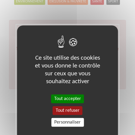
ENVIRONNEMENT
EXCLUSION & PAUVRETÉ
SANTÉ
SPORT
Aucun résultat pour votre
recherche
Type d'action :
Responsable associatif, Coordinateur
Ce site utilise des cookies
d'équipe
Code postal :
8
Ville :
Ardennes
et vous donne le contrôle
Veuillez indiquer moins de critères et/ou remplacer
votre code postal par celui de votre département.
sur ceux que vous
Effectuer une nouvelle recherche
souhaitez activer
Tout accepter
Tout refuser
Personnaliser