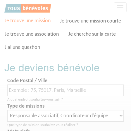
Panneau de gestion des cookies
Affic
la
navig
Je trouve une mission
Je trouve une mission courte
Je trouve une association
Je cherche sur la carte
J'ai une question
Je deviens bénévole
Code Postal / Ville
A quel endroit souhaitez-vous agir ?
Type de missions
Quel type de mission souhaitez vous réaliser ?