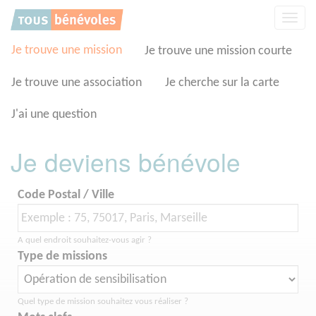
Panneau de gestion des cookies
Affic
la
navig
Je trouve une mission
Je trouve une mission courte
Je trouve une association
Je cherche sur la carte
J'ai une question
Je deviens bénévole
Code Postal / Ville
A quel endroit souhaitez-vous agir ?
Type de missions
Quel type de mission souhaitez vous réaliser ?