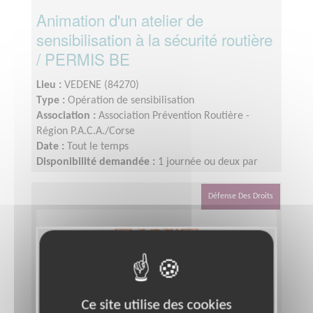
Animation d'un atelier de
sensibilisation à la sécurité routière
/ PERMIS BE
Lieu :
VEDENE (84270)
Type :
Opération de sensibilisation
Association :
Association Prévention Routière -
Région P.A.C.A./Corse
Date :
Tout le temps
Disponibilité demandée :
1 journée ou deux par
mois
Défense Des Droits
Ce site utilise des cookies