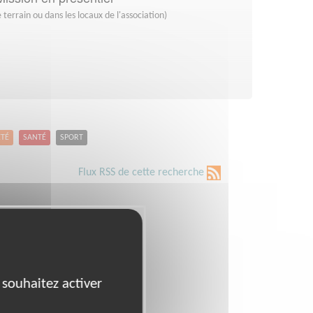
 terrain ou dans les locaux de l'association)
ETÉ
SANTÉ
SPORT
Flux RSS de cette recherche
 souhaitez activer