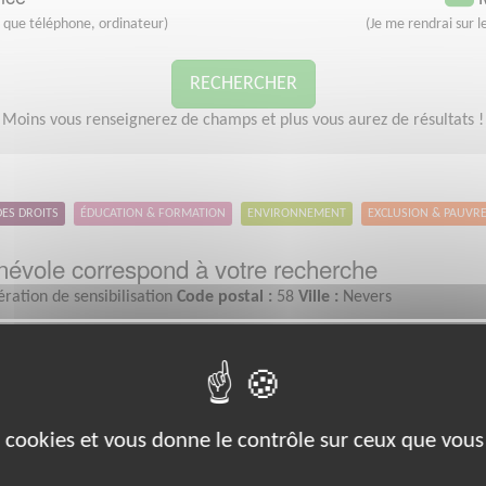
s que téléphone, ordinateur)
(Je me rendrai sur le
RECHERCHER
Moins vous renseignerez de champs et plus vous aurez de résultats !
DES DROITS
ÉDUCATION & FORMATION
ENVIRONNEMENT
EXCLUSION & PAUVR
évole correspond à votre recherche
ration de sensibilisation
Code postal :
58
Ville :
Nevers
Éducation & Formation
es cookies et vous donne le contrôle sur ceux que vous