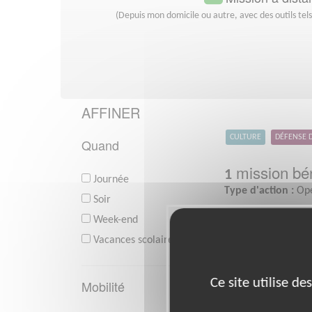
(Depuis mon domicile ou autre, avec des outils tel
AFFINER
CULTURE
DÉFENSE 
Quand
mission bén
1
Journée
Type d'action :
Opé
Soir
Week-end
Vacances scolaires
Ce site utilise d
Mobilité