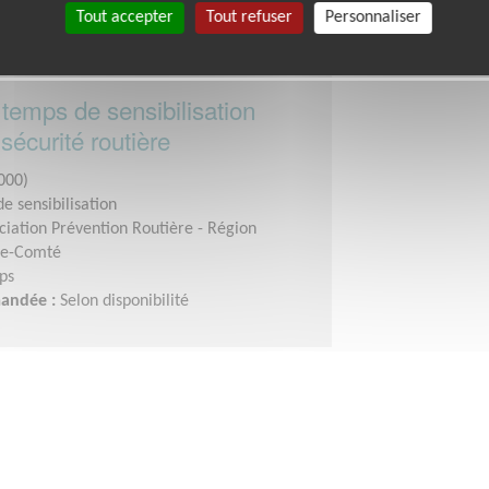
Tout accepter
Tout refuser
Personnaliser
temps de sensibilisation
 sécurité routière
000)
e sensibilisation
ciation Prévention Routière - Région
he-Comté
ps
mandée :
Selon disponibilité