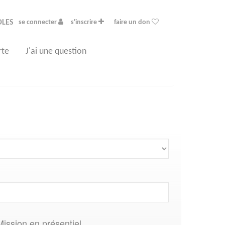
OLES
se connecter
s'inscrire
faire un don
rte
J'ai une question
Mission en présentiel