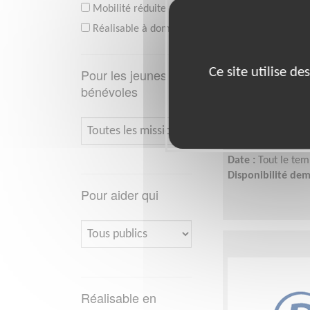
Mobilité réduite
Réalisable à domicile
Agis en ligne
Ce site utilise d
Pour les jeunes
internationa
bénévoles
Lieu :
Partout en 
Type :
Opération d
Association :
CCFD
Date :
Tout le tem
Disponibilité de
Pour aider qui
Réalisable en