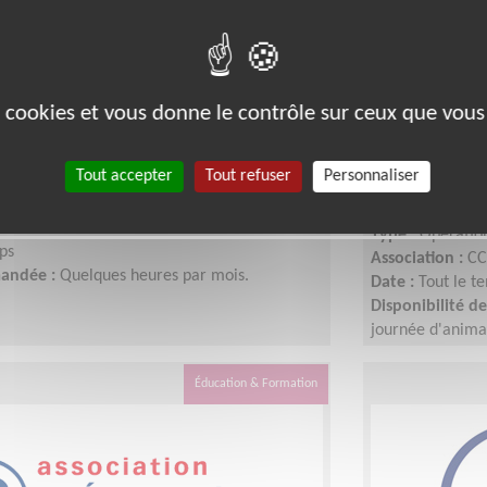
 pour la solidarité
Animateur·r
es cookies et vous donne le contrôle sur ceux que vous
le avec les Digi'TS
Citoyenneté
(ECSI)
Tout accepter
Tout refuser
Personnaliser
France
e sensibilisation
Lieu :
JURA (39)
-Terre Solidaire
Type :
Opération
ps
Association :
CC
mandée :
Quelques heures par mois.
Date :
Tout le t
Disponibilité 
journée d'anima
Éducation & Formation