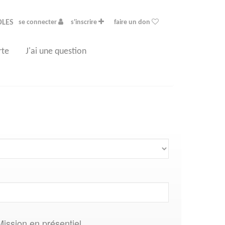
OLES
se connecter
s'inscrire
faire un don
rte
J'ai une question
Mission en présentiel