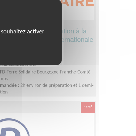
ice d'actions d'Education à la
 souhaitez activer
 et à la Solidarité Internationale
 de sensibilisation
FD-Terre Solidaire Bourgogne-Franche-Comté
emps
demandée :
2h environ de préparation et 1 demi-
tion
Santé