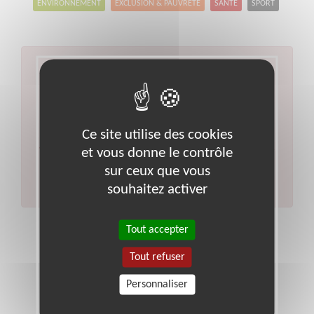
ENVIRONNEMENT
EXCLUSION & PAUVRETÉ
SANTÉ
SPORT
Aucun résultat pour votre
recherche
Type d'action :
Gestion financière et comptable
Ce site utilise des cookies
Code postal :
74
Ville :
Annecy
et vous donne le contrôle
Veuillez indiquer moins de critères et/ou remplacer
votre code postal par celui de votre département.
sur ceux que vous
Effectuer une nouvelle recherche
souhaitez activer
Tout accepter
Tout refuser
Personnaliser