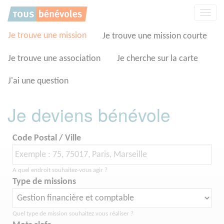
Panneau de gestion des cookies
Affic
la
navig
Je trouve une mission
Je trouve une mission courte
Je trouve une association
Je cherche sur la carte
J'ai une question
Je deviens bénévole
Code Postal / Ville
A quel endroit souhaitez-vous agir ?
Type de missions
Quel type de mission souhaitez vous réaliser ?