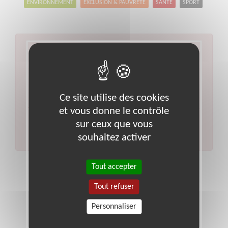
ENVIRONNEMENT
EXCLUSION & PAUVRETÉ
SANTÉ
SPORT
Aucun résultat pour votre
recherche
Type d'action :
Gestion financière et comptable
Ce site utilise des cookies
Code postal :
60
Ville :
Oise
et vous donne le contrôle
Veuillez indiquer moins de critères et/ou remplacer
votre code postal par celui de votre département.
sur ceux que vous
Effectuer une nouvelle recherche
souhaitez activer
Tout accepter
Tout refuser
Personnaliser