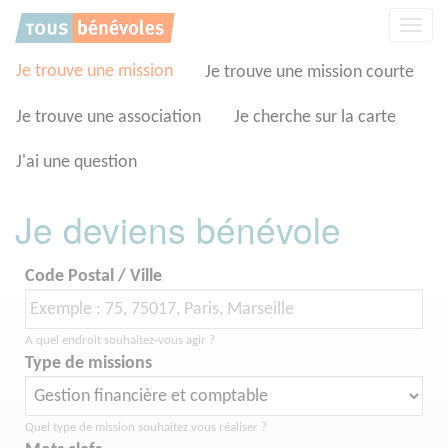
Panneau de gestion des cookies
Affic
la
navig
Je trouve une mission
Je trouve une mission courte
Je trouve une association
Je cherche sur la carte
J'ai une question
Je deviens bénévole
Code Postal / Ville
A quel endroit souhaitez-vous agir ?
Type de missions
Quel type de mission souhaitez vous réaliser ?