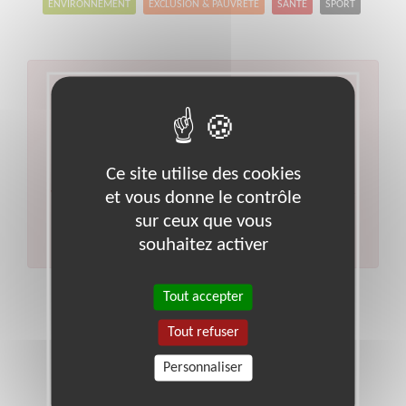
ENVIRONNEMENT
EXCLUSION & PAUVRETÉ
SANTÉ
SPORT
Aucun résultat pour votre
recherche
Type d'action :
Gestion financière et comptable
Ce site utilise des cookies
Code postal :
45
Ville :
Loiret
et vous donne le contrôle
Veuillez indiquer moins de critères et/ou remplacer
votre code postal par celui de votre département.
sur ceux que vous
Effectuer une nouvelle recherche
souhaitez activer
Tout accepter
Tout refuser
Personnaliser