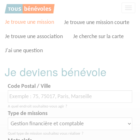
Panneau de gestion des cookies
Affic
la
navig
Je trouve une mission
Je trouve une mission courte
Je trouve une association
Je cherche sur la carte
J'ai une question
Je deviens bénévole
Code Postal / Ville
A quel endroit souhaitez-vous agir ?
Type de missions
Quel type de mission souhaitez vous réaliser ?