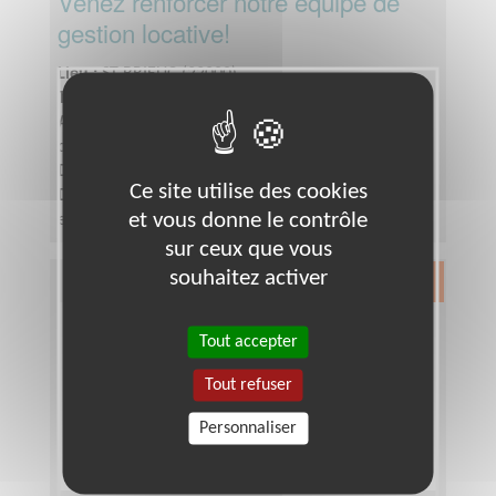
Venez renforcer notre équipe de
gestion locative!
Lieu :
ST BRIEUC (22000)
Type :
Gestion financière et comptable
Association :
Habitat et Humanisme des Côtes
d'Armor
Date :
Tout le temps
Ce site utilise des cookies
Disponibilité demandée :
1 à 2 heures par semaine
et vous donne le contrôle
en moyenne
sur ceux que vous
souhaitez activer
Exclusion & Pauvreté
Tout accepter
Tout refuser
Personnaliser