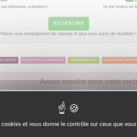
s que téléphone, ordinateur)
(Je me rendrai sur le
RECHERCHER
Moins vous renseignerez de champs et plus vous aurez de résultats !
DES DROITS
ÉDUCATION & FORMATION
ENVIRONNEMENT
EXCLUSION & PAUVR
Aucun résultat pour votre rec
Type d'action :
Enseignement, Formation
Code postal :
94
V
euillez indiquer moins de critères et/ou remplacer votre code postal 
Effectuer une nouvelle recherche
es cookies et vous donne le contrôle sur ceux que vous