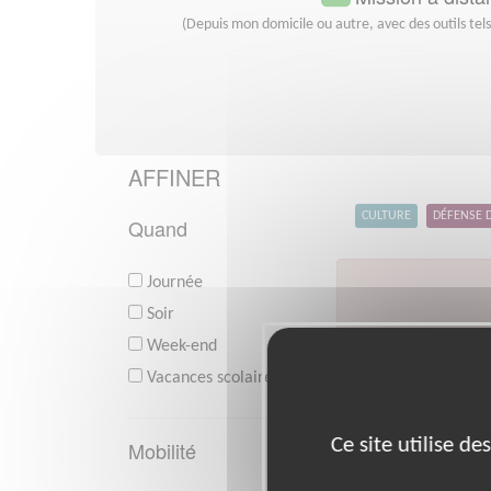
(Depuis mon domicile ou autre, avec des outils tel
AFFINER
CULTURE
DÉFENSE 
Quand
Journée
Soir
Week-end
V
Vacances scolaires
Ce site utilise d
Mobilité