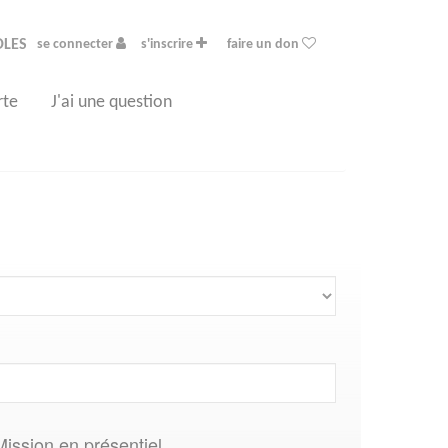
OLES
se connecter
s'inscrire
faire un don
rte
J'ai une question
Mission en présentiel