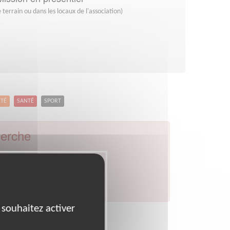
 terrain ou dans les locaux de l'association)
ETÉ
SANTÉ
SPORT
herche
ille :
Villeneuve-le-roi
par celui de votre département.
 souhaitez activer