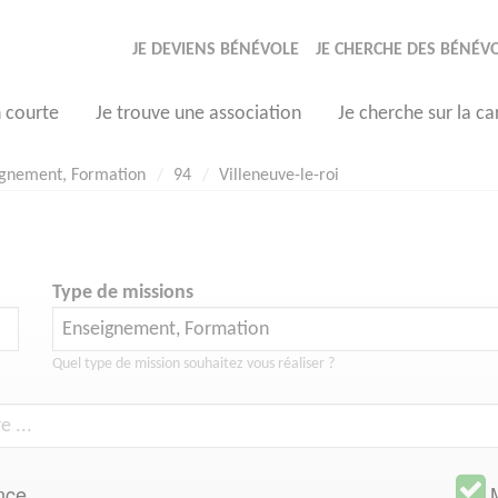
JE DEVIENS BÉNÉVOLE
JE CHERCHE DES BÉNÉV
n courte
Je trouve une association
Je cherche sur la ca
ignement, Formation
94
Villeneuve-le-roi
Type de missions
Quel type de mission souhaitez vous réaliser ?
nce