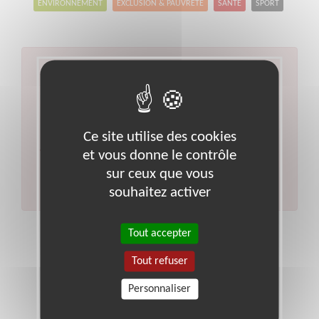
ENVIRONNEMENT
EXCLUSION & PAUVRETÉ
SANTÉ
SPORT
Aucun résultat pour votre
recherche
Type d'action :
Enseignement, Formation
Ce site utilise des cookies
Code postal :
92
Ville :
Rueil-malmaison
et vous donne le contrôle
Veuillez indiquer moins de critères et/ou remplacer
votre code postal par celui de votre département.
sur ceux que vous
Effectuer une nouvelle recherche
souhaitez activer
Tout accepter
Tout refuser
Personnaliser