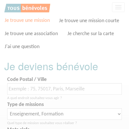
Panneau de gestion des cookies
Affic
la
navig
Je trouve une mission
Je trouve une mission courte
Je trouve une association
Je cherche sur la carte
J'ai une question
Je deviens bénévole
Code Postal / Ville
A quel endroit souhaitez-vous agir ?
Type de missions
Quel type de mission souhaitez vous réaliser ?