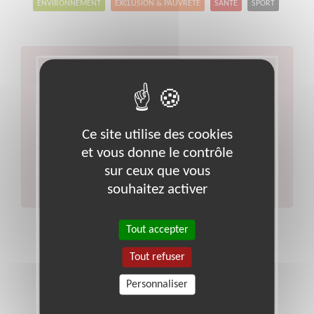
ENVIRONNEMENT
EXCLUSION & PAUVRETÉ
SANTÉ
SPORT
Aucun résultat pour votre
recherche
Type d'action :
Enseignement, Formation
Ce site utilise des cookies
Code postal :
92
Ville :
Chatenay-malabry
et vous donne le contrôle
Veuillez indiquer moins de critères et/ou remplacer
votre code postal par celui de votre département.
sur ceux que vous
Effectuer une nouvelle recherche
souhaitez activer
Tout accepter
Tout refuser
Personnaliser