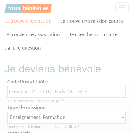
Panneau de gestion des cookies
Affic
la
navig
Je trouve une mission
Je trouve une mission courte
Je trouve une association
Je cherche sur la carte
J'ai une question
Je deviens bénévole
Code Postal / Ville
A quel endroit souhaitez-vous agir ?
Type de missions
Quel type de mission souhaitez vous réaliser ?