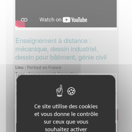
Enseignement à distance :
mécanique, dessin industriel,
dessin pour bâtiment, génie civil
Lieu :
Partout en France
Type :
Enseignement, Formation
Association :
Auxilia, une nouvelle chance
Date :
Tout le temps
Disponibilité demandée :
Quelques heures par mois
Ce site utilise des cookies
et vous donne le contrôle
Éducation & Formation
sur ceux que vous
souhaitez activer