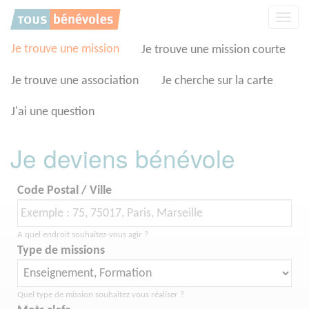
Panneau de gestion des cookies
Affic
la
navig
Je trouve une mission
Je trouve une mission courte
Je trouve une association
Je cherche sur la carte
J'ai une question
Je deviens bénévole
Code Postal / Ville
A quel endroit souhaitez-vous agir ?
Type de missions
Quel type de mission souhaitez vous réaliser ?