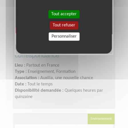
Tout accepter
Tout refuser
Personnaliser
Formation à distance - par
correspondance
Lieu :
Partout en France
Type :
Enseignement, Formation
Association :
Auxilia, une nouvelle chance
Date :
Tout le temps
Disponibilité demandée :
Quelques heures par
quinzaine
Environnement