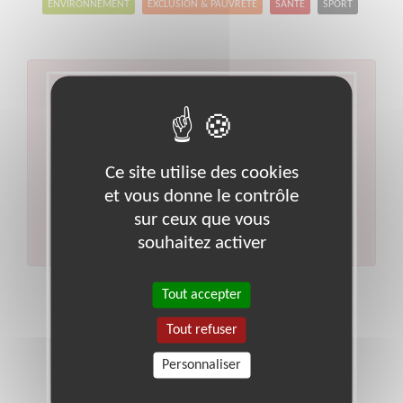
ENVIRONNEMENT
EXCLUSION & PAUVRETÉ
SANTÉ
SPORT
Aucun résultat pour votre
recherche
Type d'action :
Enseignement, Formation
Ce site utilise des cookies
Code postal :
49
Ville :
Maine-et-loire
et vous donne le contrôle
Veuillez indiquer moins de critères et/ou remplacer
votre code postal par celui de votre département.
sur ceux que vous
Effectuer une nouvelle recherche
souhaitez activer
Tout accepter
Tout refuser
Personnaliser