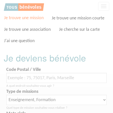
Panneau de gestion des cookies
Affic
la
navig
Je trouve une mission
Je trouve une mission courte
Je trouve une association
Je cherche sur la carte
J'ai une question
Je deviens bénévole
Code Postal / Ville
A quel endroit souhaitez-vous agir ?
Type de missions
Quel type de mission souhaitez vous réaliser ?