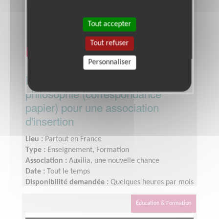
Tout accepter
Tout refuser
Personnaliser
Enseignement à distance :
philosophie (correspondance
papier) pour une association
d'insertion
Lieu :
Partout en France
Type :
Enseignement, Formation
Association :
Auxilia, une nouvelle chance
Date :
Tout le temps
Disponibilité demandée :
Quelques heures par mois
Éducation & Formation