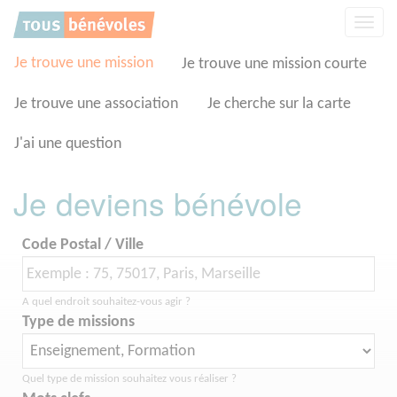
Panneau de gestion des cookies
Affic
la
navig
Je trouve une mission
Je trouve une mission courte
Je trouve une association
Je cherche sur la carte
J'ai une question
Je deviens bénévole
Code Postal / Ville
A quel endroit souhaitez-vous agir ?
Type de missions
Quel type de mission souhaitez vous réaliser ?