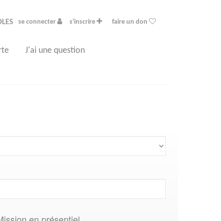
OLES
se connecter
s'inscrire
faire un don
rte
J'ai une question
Mission en présentiel