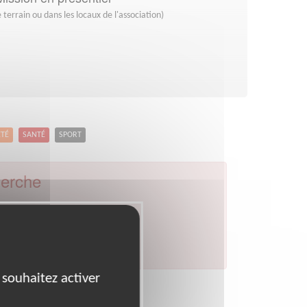
 terrain ou dans les locaux de l'association)
ETÉ
SANTÉ
SPORT
herche
:
Partout
par celui de votre département.
 souhaitez activer