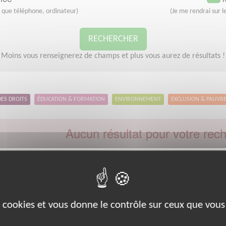
s que téléphone, ordinateur)
(Je me rendrai sur le
RECHERCHER
Moins vous renseignerez de champs et plus vous aurez de résultats !
DES DROITS
ÉDUCATION & FORMATION
ENVIRONNEMENT
EXCLUSION & PAUVR
Aucun résultat pour votre rec
Type d'action :
Enseignement, Formation
Ville 
euillez indiquer moins de critères et/ou remplacer votre code postal 
Effectuer une nouvelle recherche
es cookies et vous donne le contrôle sur ceux que vous