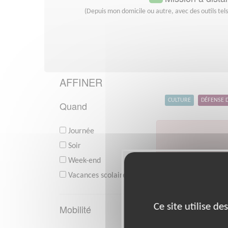
(Depuis mon domicile ou autre, avec des outils tel
AFFINER
CULTURE
DÉFENSE 
Quand
Journée
Soir
Week-end
V
Vacances scolaires
Ce site utilise d
Mobilité