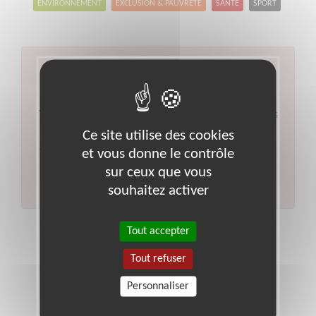
ENVIRONNEMENT
EXCLUSION & PAUVRETÉ
SANTÉ
SPORT
Aucun résultat pour votre
recherche
Type d'action :
Ecrivain public, Aide aux démarches
Ce site utilise des cookies
administratives
Code postal :
69
et vous donne le contrôle
Veuillez indiquer moins de critères et/ou remplacer
votre code postal par celui de votre département.
sur ceux que vous
Effectuer une nouvelle recherche
souhaitez activer
Tout accepter
Tout refuser
Personnaliser