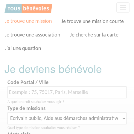
Panneau de gestion des cookies
Affic
la
navig
Je trouve une mission
Je trouve une mission courte
Je trouve une association
Je cherche sur la carte
J'ai une question
Je deviens bénévole
Code Postal / Ville
A quel endroit souhaitez-vous agir ?
Type de missions
Quel type de mission souhaitez vous réaliser ?