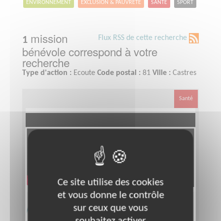
ENVIRONNEMENT
EXCLUSION & PAUVRETÉ
SANTÉ
SPORT
mission
Flux RSS de cette recherche
1
bénévole correspond à votre
recherche
Type d'action :
Ecoute
Code postal :
81
Ville :
Castres
Santé
Ce site utilise des cookies
et vous donne le contrôle
Accompagnement de personnes
sur ceux que vous
souhaitez activer