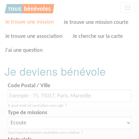
Panneau de gestion des cookies
Affic
la
navig
Je trouve une mission
Je trouve une mission courte
Je trouve une association
Je cherche sur la carte
J'ai une question
Je deviens bénévole
Code Postal / Ville
A quel endroit souhaitez-vous agir ?
Type de missions
Quel type de mission souhaitez vous réaliser ?