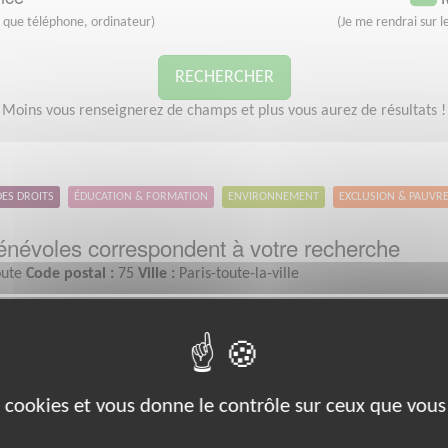
s que téléphone, ordinateur)
(Je me rendrai sur le
RECHERCHER
Moins vous renseignerez de champs et plus vous aurez de résultats !
DES DROITS
ÉDUCATION & FORMATION
ENVIRONNEMENT
EXCLUSION & PAUVR
névoles correspondent à votre recherche
ute
Code postal :
75
Ville :
Paris-toute-la-ville
Santé
es cookies et vous donne le contrôle sur ceux que vous