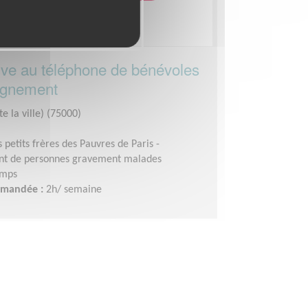
ive au téléphone de bénévoles
agnement
te la ville) (75000)
s petits frères des Pauvres de Paris -
 de personnes gravement malades
emps
demandée :
2h/ semaine