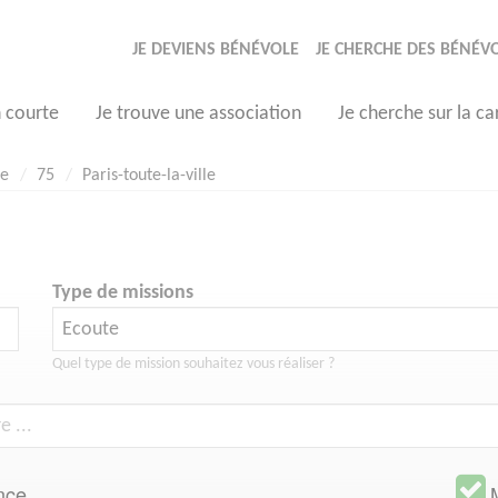
JE DEVIENS BÉNÉVOLE
JE CHERCHE DES BÉNÉV
n courte
Je trouve une association
Je cherche sur la ca
te
75
Paris-toute-la-ville
Type de missions
Quel type de mission souhaitez vous réaliser ?
nce