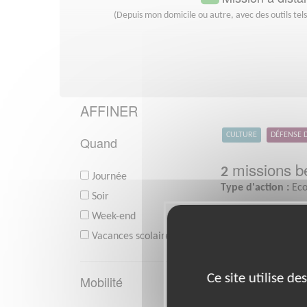
(Depuis mon domicile ou autre, avec des outils tel
AFFINER
CULTURE
DÉFENSE 
Quand
missions bé
2
Journée
Type d'action :
Eco
Soir
Week-end
Vacances scolaires
Ce site utilise d
Mobilité