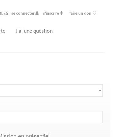
OLES
se connecter
s'inscrire
faire un don
rte
J'ai une question
Mission en présentiel