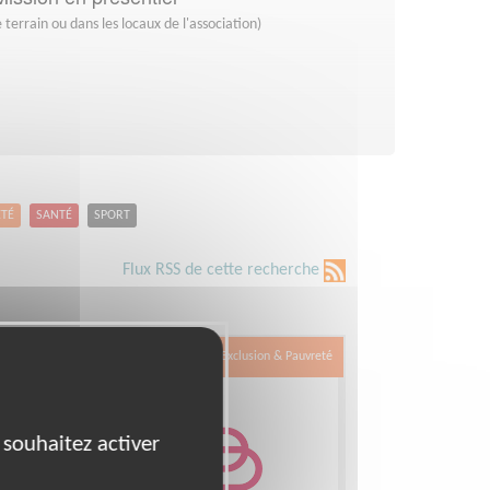
 terrain ou dans les locaux de l'association)
ETÉ
SANTÉ
SPORT
Flux RSS de cette recherche
Exclusion & Pauvreté
 souhaitez activer