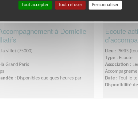
Tout accepter
Tout refuser
Personnaliser
'Accompagnement à Domicile
Ecoute act
iatifs
d’accomp
 la ville) (75000)
Lieu :
PARIS (tou
Type :
Ecoute
-là Grand Paris
Association :
Le
ps
Accompagnement
mandée :
Disponibles quelques heures par
Date :
Tout le t
Disponibilité 