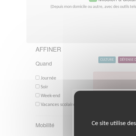
(Depuis mon domicile ou autre, avec des outils tel
AFFINER
CULTURE
DÉFENSE 
Quand
Journée
Soir
Week-end
V
Vacances scolaires
Ce site utilise d
Mobilité