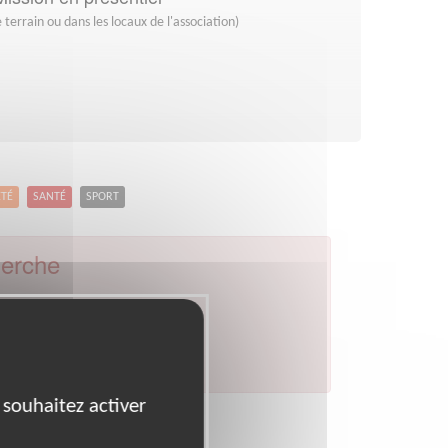
 terrain ou dans les locaux de l'association)
ETÉ
SANTÉ
SPORT
herche
:
Blois
par celui de votre département.
 souhaitez activer