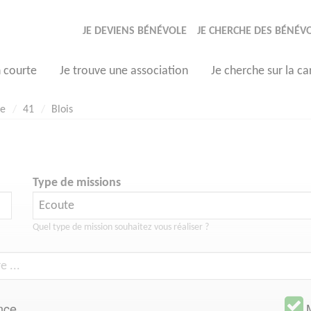
JE DEVIENS BÉNÉVOLE
JE CHERCHE DES BÉNÉV
n courte
Je trouve une association
Je cherche sur la ca
te
41
Blois
Type de missions
Quel type de mission souhaitez vous réaliser ?
nce