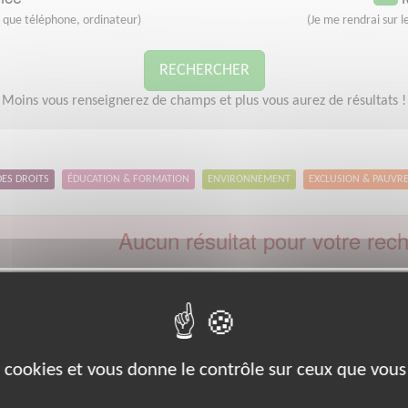
s que téléphone, ordinateur)
(Je me rendrai sur le
RECHERCHER
Moins vous renseignerez de champs et plus vous aurez de résultats !
DES DROITS
ÉDUCATION & FORMATION
ENVIRONNEMENT
EXCLUSION & PAUVR
Aucun résultat pour votre rec
Type d'action :
Ecoute
Code postal :
41
Ville 
euillez indiquer moins de critères et/ou remplacer votre code postal 
Effectuer une nouvelle recherche
es cookies et vous donne le contrôle sur ceux que vous