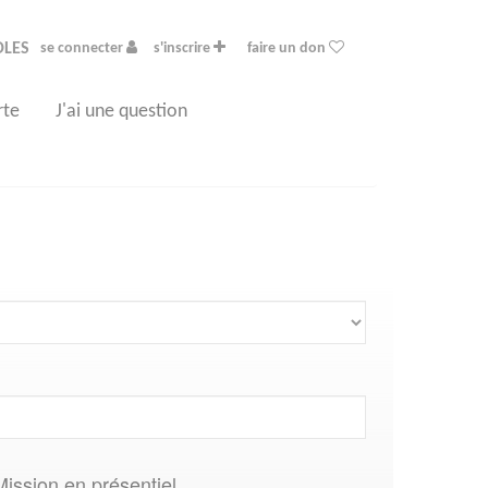
OLES
se connecter
s'inscrire
faire un don
rte
J'ai une question
Mission en présentiel