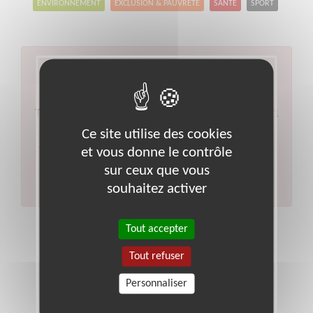
ENVIRONNEMENT
EXCLUSION & PAUVRETÉ
SANTÉ
SPORT
Aucun résultat pour votre
recherche
Type d'action :
Animation culturelle
Code postal :
71
Ce site utilise des cookies
Ville :
Macon
et vous donne le contrôle
Veuillez indiquer moins de critères et/ou remplacer
votre code postal par celui de votre département.
sur ceux que vous
Effectuer une nouvelle recherche
souhaitez activer
Tout accepter
Tout refuser
Personnaliser