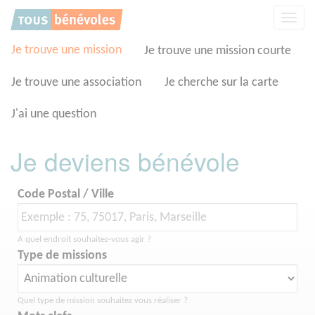
Panneau de gestion des cookies
Affic
la
navig
Je trouve une mission
Je trouve une mission courte
Je trouve une association
Je cherche sur la carte
J'ai une question
Je deviens bénévole
Code Postal / Ville
A quel endroit souhaitez-vous agir ?
Type de missions
Quel type de mission souhaitez vous réaliser ?